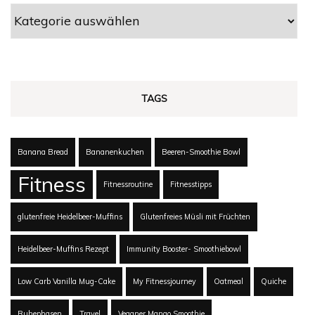
Kategorien
TAGS
Banana Bread
Bananenkuchen
Beeren-Smoothie Bowl
Fitness
Fitnessroutine
Fitnesstipps
glutenfreie Heidelbeer-Muffins
Glutenfreies Müsli mit Früchten
Heidelbeer-Muffins Rezept
Immunity Booster- Smoothiebowl
Low Carb Vanilla Mug-Cake
My Fitnessjourney
Oatmeal
Quiche
Ruhephasen
Travel
Veganer Mango Smoothie