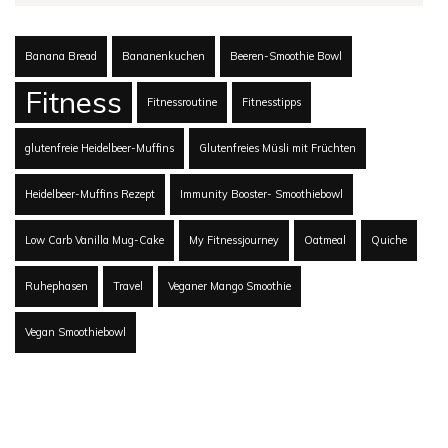
Banana Bread
Bananenkuchen
Beeren-Smoothie Bowl
Fitness
Fitnessroutine
Fitnesstipps
glutenfreie Heidelbeer-Muffins
Glutenfreies Müsli mit Früchten
Heidelbeer-Muffins Rezept
Immunity Booster- Smoothiebowl
Low Carb Vanilla Mug-Cake
My Fitnessjourney
Oatmeal
Quiche
Ruhephasen
Travel
Veganer Mango Smoothie
Vegan Smoothiebowl