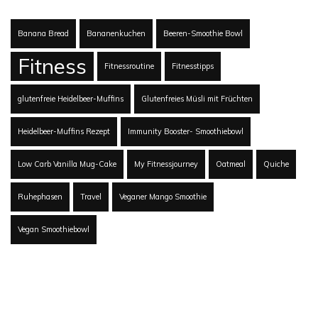
Banana Bread
Bananenkuchen
Beeren-Smoothie Bowl
Fitness
Fitnessroutine
Fitnesstipps
glutenfreie Heidelbeer-Muffins
Glutenfreies Müsli mit Früchten
Heidelbeer-Muffins Rezept
Immunity Booster- Smoothiebowl
Low Carb Vanilla Mug-Cake
My Fitnessjourney
Oatmeal
Quiche
Ruhephasen
Travel
Veganer Mango Smoothie
Vegan Smoothiebowl